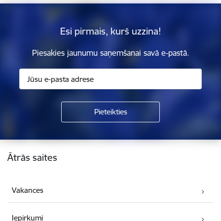
Esi pirmais, kurš uzzina!
Piesakies jaunumu saņemšanai savā e-pastā.
Kājene
Ātrās saites
Vakances
Iepirkumi