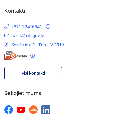
Kontakti
+371 22416641
E-pasts:
pasts@iub.gov.lv
Smilšu iela 1, Rīga, LV-1919
Visi kontakti
Sekojiet mums