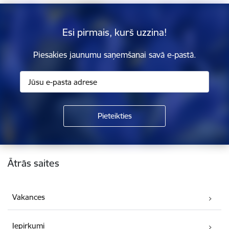
Esi pirmais, kurš uzzina!
Piesakies jaunumu saņemšanai savā e-pastā.
Kājene
Ātrās saites
Vakances
Iepirkumi