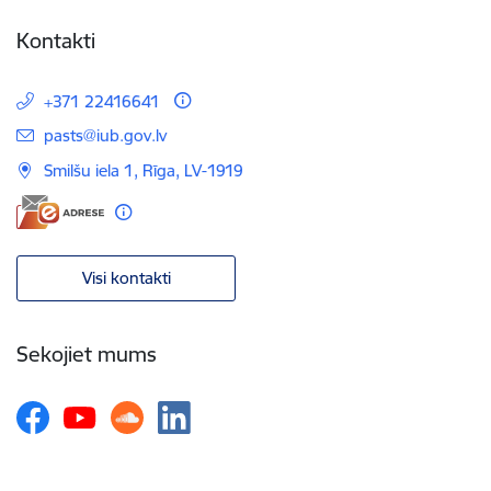
Kontakti
+371 22416641
E-pasts:
pasts@iub.gov.lv
Smilšu iela 1, Rīga, LV-1919
Visi kontakti
Sekojiet mums