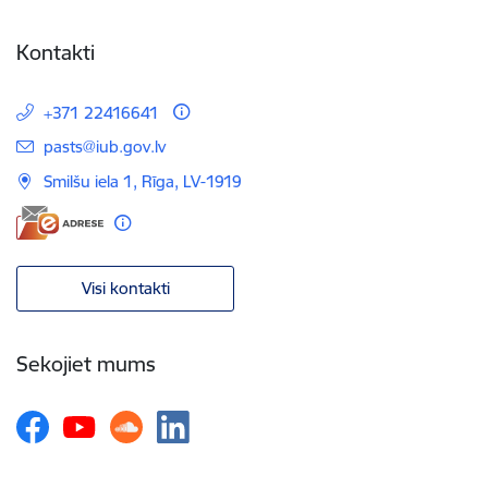
Kontakti
+371 22416641
E-pasts:
pasts@iub.gov.lv
Smilšu iela 1, Rīga, LV-1919
Visi kontakti
Sekojiet mums