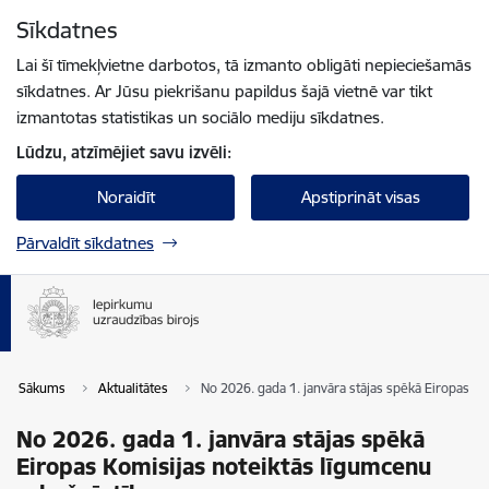
Pāriet uz lapas saturu
Sīkdatnes
Spied
lai meklētu
Enter
Lai šī tīmekļvietne darbotos, tā izmanto obligāti nepieciešamās
sīkdatnes. Ar Jūsu piekrišanu papildus šajā vietnē var tikt
izmantotas statistikas un sociālo mediju sīkdatnes.
Lūdzu, atzīmējiet savu izvēli:
Noraidīt
Apstiprināt visas
Pārvaldīt sīkdatnes
Sākums
Aktualitātes
No 2026. gada 1. janvāra stājas spēkā Eiropas K
No 2026. gada 1. janvāra stājas spēkā
Eiropas Komisijas noteiktās līgumcenu