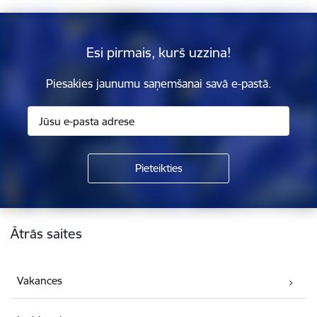
Esi pirmais, kurš uzzina!
Piesakies jaunumu saņemšanai savā e-pastā.
Kājene
Ātrās saites
Vakances