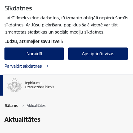
Pāriet uz lapas saturu
Sīkdatnes
Spied
lai meklētu
Enter
Lai šī tīmekļvietne darbotos, tā izmanto obligāti nepieciešamās
sīkdatnes. Ar Jūsu piekrišanu papildus šajā vietnē var tikt
izmantotas statistikas un sociālo mediju sīkdatnes.
Lūdzu, atzīmējiet savu izvēli:
Noraidīt
Apstiprināt visas
Pārvaldīt sīkdatnes
Sākums
Aktualitātes
Aktualitātes