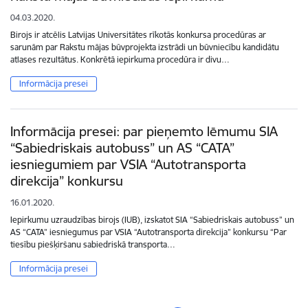
04.03.2020.
Birojs ir atcēlis Latvijas Universitātes rīkotās konkursa procedūras ar
sarunām par Rakstu mājas būvprojekta izstrādi un būvniecību kandidātu
atlases rezultātus. Konkrētā iepirkuma procedūra ir divu…
Informācija presei
Informācija presei: par pieņemto lēmumu SIA
“Sabiedriskais autobuss” un AS “CATA”
iesniegumiem par VSIA “Autotransporta
direkcija” konkursu
16.01.2020.
Iepirkumu uzraudzības birojs (IUB), izskatot SIA “Sabiedriskais autobuss” un
AS “CATA” iesniegumus par VSIA “Autotransporta direkcija” konkursu “Par
tiesību piešķiršanu sabiedriskā transporta…
Informācija presei
Lapošana