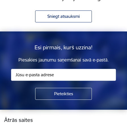
Sniegt atsauksmi
Esi pirmais, kurš uzzina!
Piesakies jaunumu saņemšanai savā e-pastā.
Kājene
Ātrās saites