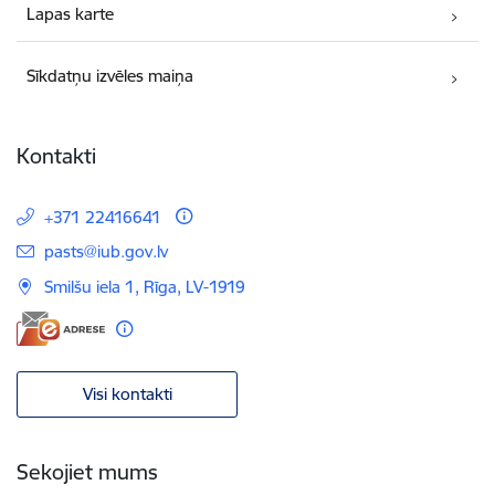
Lapas karte
Sīkdatņu izvēles maiņa
Kontakti
+371 22416641
E-pasts:
pasts@iub.gov.lv
Smilšu iela 1, Rīga, LV-1919
Visi kontakti
Sekojiet mums