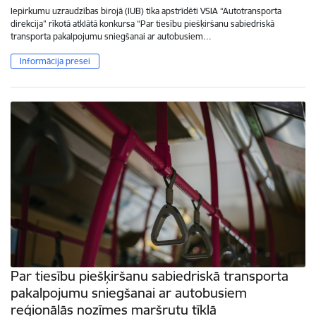
Iepirkumu uzraudzības birojā (IUB) tika apstrīdēti VSIA “Autotransporta
direkcija” rīkotā atklātā konkursa “Par tiesību piešķiršanu sabiedriskā
transporta pakalpojumu sniegšanai ar autobusiem…
Informācija presei
Par tiesību piešķiršanu sabiedriskā transporta
pakalpojumu sniegšanai ar autobusiem
reģionālās nozīmes maršrutu tīklā