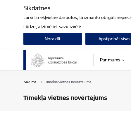
Pāriet uz lapas saturu
Sīkdatnes
Lai šī tīmekļvietne darbotos, tā izmanto obligāti nepiec
Lūdzu, atzīmējiet savu izvēli:
Noraidīt
Apstiprināt visas
Par mums
Sākums
Tīmekļa vietnes novērtējums
Tīmekļa vietnes novērtējums