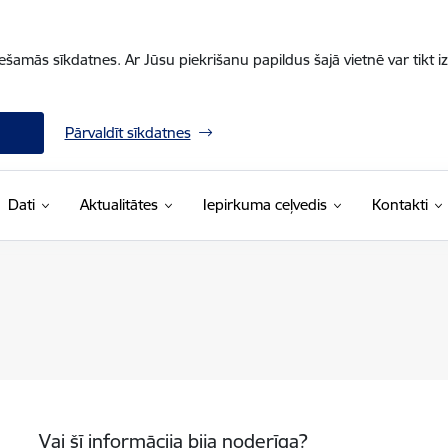
iešamās sīkdatnes. Ar Jūsu piekrišanu papildus šajā vietnē var tikt i
Pārvaldīt sīkdatnes
Dati
Aktualitātes
Iepirkuma ceļvedis
Kontakti
Vai šī informācija bija noderīga?