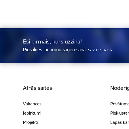
Esi pirmais, kurš uzzina!
Piesakies jaunumu saņemšanai savā e-pastā.
Kājene
Ātrās saites
Noderīg
Vakances
Privātuma
Iepirkumi
Piekļūsta
Projekti
Lapas kar