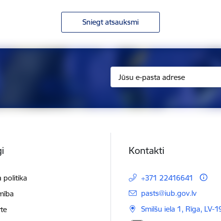
Sniegt atsauksmi
i
Kontakti
 politika
+371 22416641
E-pasts:
pasts@iub.gov.lv
mība
Smilšu iela 1, Rīga, LV-
te