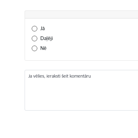
Vai šī informācija bija noderīga?
Jā
Daļēji
Nē
Ja vēlies, ieraksti šeit komentāru