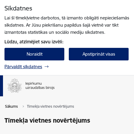
Pāriet uz lapas saturu
Sīkdatnes
Spied
lai meklētu
Enter
Lai šī tīmekļvietne darbotos, tā izmanto obligāti nepieciešamās
sīkdatnes. Ar Jūsu piekrišanu papildus šajā vietnē var tikt
izmantotas statistikas un sociālo mediju sīkdatnes.
Lūdzu, atzīmējiet savu izvēli:
Noraidīt
Apstiprināt visas
Pārvaldīt sīkdatnes
Sākums
Tīmekļa vietnes novērtējums
Tīmekļa vietnes novērtējums