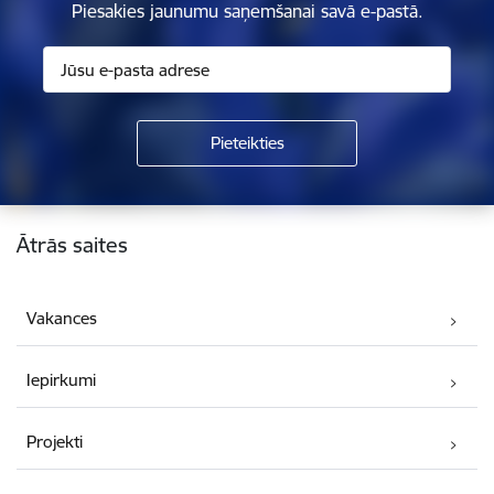
Piesakies jaunumu saņemšanai savā e-pastā.
Kājene
Ātrās saites
Vakances
Iepirkumi
Projekti