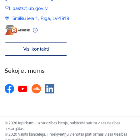
E-pasts:
pasts@iub.gov.lv
Smilšu iela 1, Rīga, LV-1919
Visi kontakti
Sekojiet mums
© 2026 Iepirkumu uzraudzības birojs, publicētā satura visas tiesības
aizsargātas.
© 2020 Valsts kanceleja, Tīmekļvietņu vienotās platformas visas tiesības
aizsargātas.