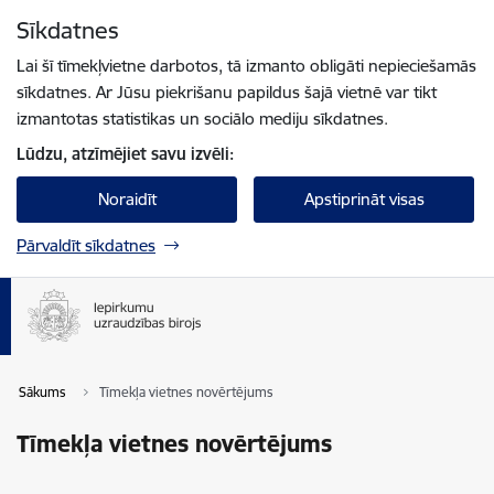
Pāriet uz lapas saturu
Sīkdatnes
Spied
lai meklētu
Enter
Lai šī tīmekļvietne darbotos, tā izmanto obligāti nepieciešamās
sīkdatnes. Ar Jūsu piekrišanu papildus šajā vietnē var tikt
izmantotas statistikas un sociālo mediju sīkdatnes.
Lūdzu, atzīmējiet savu izvēli:
Noraidīt
Apstiprināt visas
Pārvaldīt sīkdatnes
Sākums
Tīmekļa vietnes novērtējums
Tīmekļa vietnes novērtējums