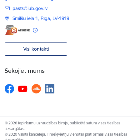
E-pasts:
pasts@iub.gov.lv
Smilšu iela 1, Rīga, LV-1919
Visi kontakti
Sekojiet mums
© 2026 Iepirkumu uzraudzības birojs, publicētā satura visas tiesības
aizsargātas.
© 2020 Valsts kanceleja, Tīmekļvietņu vienotās platformas visas tiesības
aizsargātas.