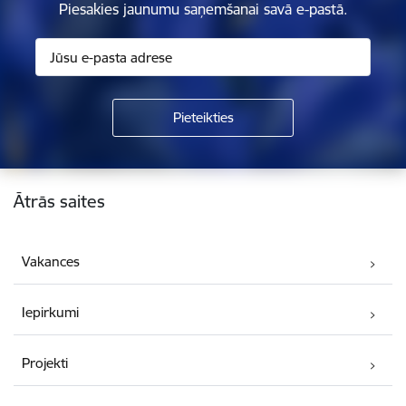
Piesakies jaunumu saņemšanai savā e-pastā.
Kājene
Ātrās saites
Vakances
Iepirkumi
Projekti