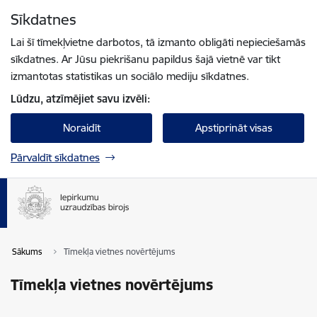
Pāriet uz lapas saturu
Sīkdatnes
Spied
lai meklētu
Enter
Lai šī tīmekļvietne darbotos, tā izmanto obligāti nepieciešamās
sīkdatnes. Ar Jūsu piekrišanu papildus šajā vietnē var tikt
izmantotas statistikas un sociālo mediju sīkdatnes.
Lūdzu, atzīmējiet savu izvēli:
Noraidīt
Apstiprināt visas
Pārvaldīt sīkdatnes
Sākums
Tīmekļa vietnes novērtējums
Tīmekļa vietnes novērtējums