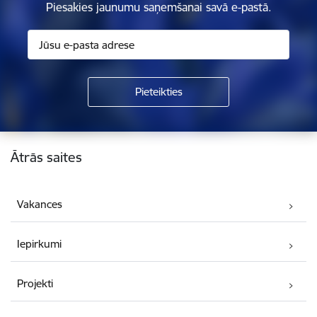
Piesakies jaunumu saņemšanai savā e-pastā.
Kājene
Ātrās saites
Vakances
Iepirkumi
Projekti