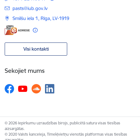
E-pasts:
pasts@iub.gov.lv
Smilšu iela 1, Rīga, LV-1919
Visi kontakti
Sekojiet mums
© 2026 Iepirkumu uzraudzības birojs, publicētā satura visas tiesības
aizsargātas.
© 2020 Valsts kanceleja, Tīmekļvietņu vienotās platformas visas tiesības
aizsargātas.