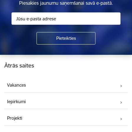
Piesakies jaunumu saņemšanai savā e-pastā.
Kājene
Ātrās saites
Vakances
Iepirkumi
Projekti