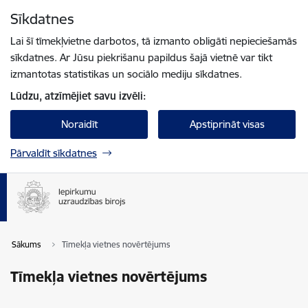
Pāriet uz lapas saturu
Sīkdatnes
Spied
lai meklētu
Enter
Lai šī tīmekļvietne darbotos, tā izmanto obligāti nepieciešamās
sīkdatnes. Ar Jūsu piekrišanu papildus šajā vietnē var tikt
izmantotas statistikas un sociālo mediju sīkdatnes.
Lūdzu, atzīmējiet savu izvēli:
Noraidīt
Apstiprināt visas
Pārvaldīt sīkdatnes
Sākums
Tīmekļa vietnes novērtējums
Tīmekļa vietnes novērtējums