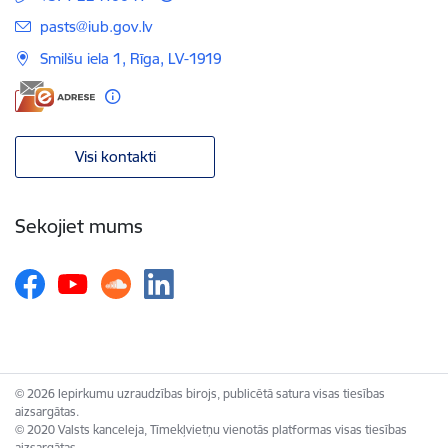
E-pasts:
pasts@iub.gov.lv
Smilšu iela 1, Rīga, LV-1919
Visi kontakti
Sekojiet mums
© 2026 Iepirkumu uzraudzības birojs, publicētā satura visas tiesības
aizsargātas.
© 2020 Valsts kanceleja, Tīmekļvietņu vienotās platformas visas tiesības
aizsargātas.