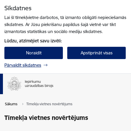
Pāriet uz lapas saturu
Sīkdatnes
Spied
lai meklētu
Enter
Lai šī tīmekļvietne darbotos, tā izmanto obligāti nepieciešamās
sīkdatnes. Ar Jūsu piekrišanu papildus šajā vietnē var tikt
izmantotas statistikas un sociālo mediju sīkdatnes.
Lūdzu, atzīmējiet savu izvēli:
Noraidīt
Apstiprināt visas
Pārvaldīt sīkdatnes
Sākums
Tīmekļa vietnes novērtējums
Tīmekļa vietnes novērtējums