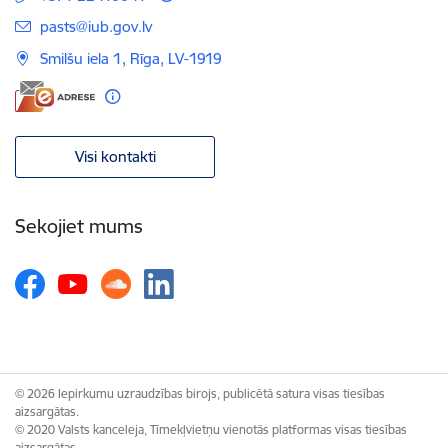
E-pasts:
pasts@iub.gov.lv
Smilšu iela 1, Rīga, LV-1919
Visi kontakti
Sekojiet mums
© 2026 Iepirkumu uzraudzības birojs, publicētā satura visas tiesības
aizsargātas.
© 2020 Valsts kanceleja, Tīmekļvietņu vienotās platformas visas tiesības
aizsargātas.