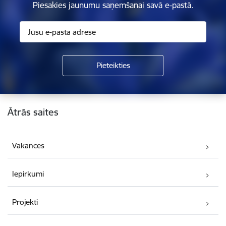
Piesakies jaunumu saņemšanai savā e-pastā.
Kājene
Ātrās saites
Vakances
Iepirkumi
Projekti