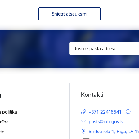
Sniegt atsauksmi
i
Kontakti
 politika
+371 22416641
E-pasts:
pasts@iub.gov.lv
mība
Smilšu iela 1, Rīga, LV-
te