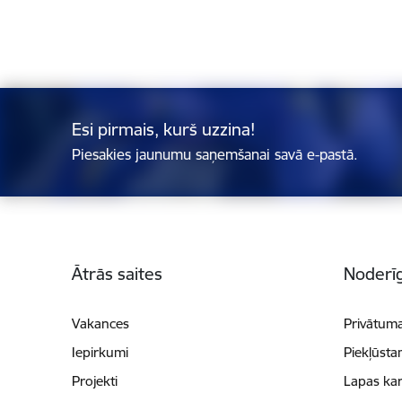
Esi pirmais, kurš uzzina!
Piesakies jaunumu saņemšanai savā e-pastā.
Kājene
Ātrās saites
Noderīg
Vakances
Privātuma
Iepirkumi
Piekļūsta
Projekti
Lapas kar