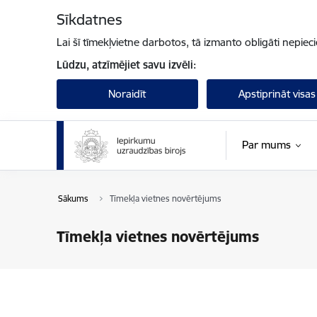
Pāriet uz lapas saturu
Sīkdatnes
Lai šī tīmekļvietne darbotos, tā izmanto obligāti nepiec
Lūdzu, atzīmējiet savu izvēli:
Noraidīt
Apstiprināt visas
Par mums
Sākums
Tīmekļa vietnes novērtējums
Tīmekļa vietnes novērtējums