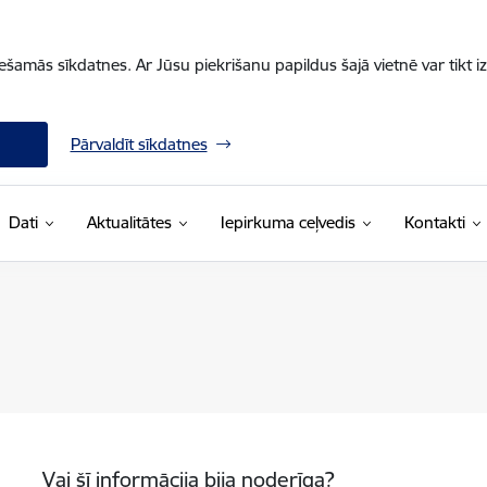
iešamās sīkdatnes. Ar Jūsu piekrišanu papildus šajā vietnē var tikt i
Pārvaldīt sīkdatnes
Dati
Aktualitātes
Iepirkuma ceļvedis
Kontakti
Vai šī informācija bija noderīga?