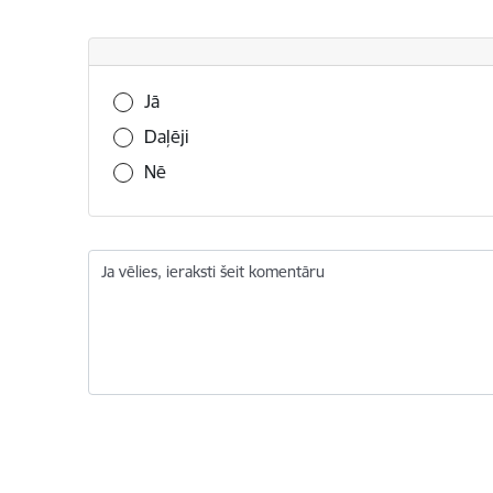
Vai šī informācija bija noderīga?
Jā
Daļēji
Nē
Ja vēlies, ieraksti šeit komentāru