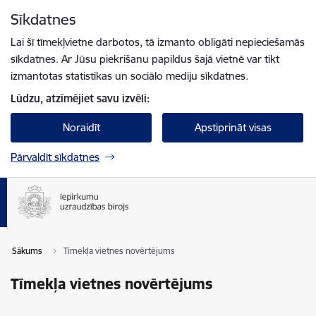
Pāriet uz lapas saturu
Sīkdatnes
Spied
lai meklētu
Enter
Lai šī tīmekļvietne darbotos, tā izmanto obligāti nepieciešamās
sīkdatnes. Ar Jūsu piekrišanu papildus šajā vietnē var tikt
izmantotas statistikas un sociālo mediju sīkdatnes.
Lūdzu, atzīmējiet savu izvēli:
Noraidīt
Apstiprināt visas
Pārvaldīt sīkdatnes
Sākums
Tīmekļa vietnes novērtējums
Tīmekļa vietnes novērtējums