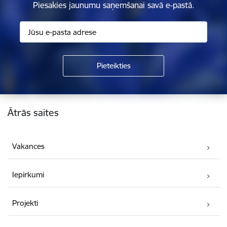
Piesakies jaunumu saņemšanai savā e-pastā.
Kājene
Ātrās saites
Vakances
Iepirkumi
Projekti