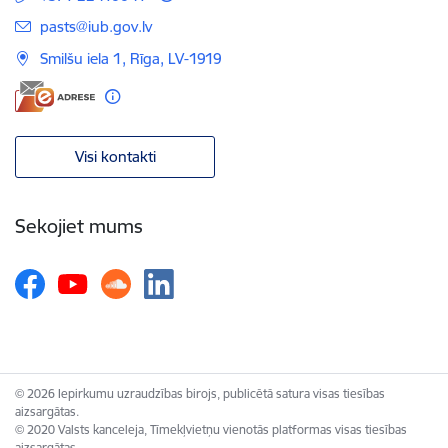
E-pasts:
pasts@iub.gov.lv
Smilšu iela 1, Rīga, LV-1919
Visi kontakti
Sekojiet mums
© 2026 Iepirkumu uzraudzības birojs, publicētā satura visas tiesības
aizsargātas.
© 2020 Valsts kanceleja, Tīmekļvietņu vienotās platformas visas tiesības
aizsargātas.