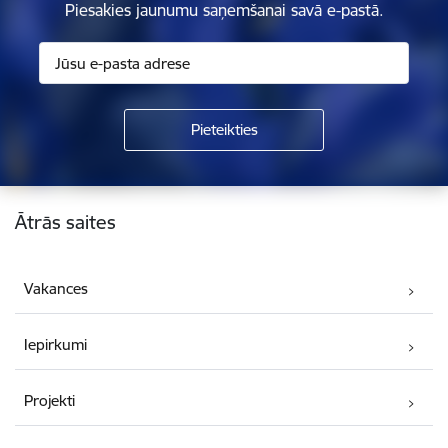
Piesakies jaunumu saņemšanai savā e-pastā.
Kājene
Ātrās saites
Vakances
Iepirkumi
Projekti