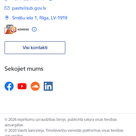
E-pasts:
pasts@iub.gov.lv
Smilšu iela 1, Rīga, LV-1919
Visi kontakti
Sekojiet mums
© 2026 Iepirkumu uzraudzības birojs, publicētā satura visas tiesības
aizsargātas.
© 2020 Valsts kanceleja, Tīmekļvietņu vienotās platformas visas tiesības
aizsargātas.