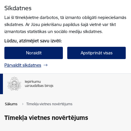
Pāriet uz lapas saturu
Sīkdatnes
Spied
lai meklētu
Enter
Lai šī tīmekļvietne darbotos, tā izmanto obligāti nepieciešamās
sīkdatnes. Ar Jūsu piekrišanu papildus šajā vietnē var tikt
izmantotas statistikas un sociālo mediju sīkdatnes.
Lūdzu, atzīmējiet savu izvēli:
Noraidīt
Apstiprināt visas
Pārvaldīt sīkdatnes
Sākums
Tīmekļa vietnes novērtējums
Tīmekļa vietnes novērtējums