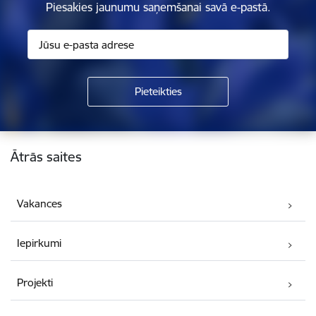
Piesakies jaunumu saņemšanai savā e-pastā.
Kājene
Ātrās saites
Vakances
Iepirkumi
Projekti