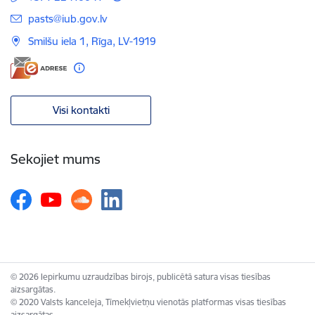
E-pasts:
pasts@iub.gov.lv
Smilšu iela 1, Rīga, LV-1919
Visi kontakti
Sekojiet mums
© 2026 Iepirkumu uzraudzības birojs, publicētā satura visas tiesības
aizsargātas.
© 2020 Valsts kanceleja, Tīmekļvietņu vienotās platformas visas tiesības
aizsargātas.