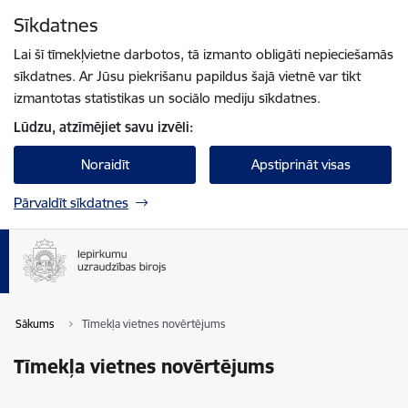
Pāriet uz lapas saturu
Sīkdatnes
Spied
lai meklētu
Enter
Lai šī tīmekļvietne darbotos, tā izmanto obligāti nepieciešamās
sīkdatnes. Ar Jūsu piekrišanu papildus šajā vietnē var tikt
izmantotas statistikas un sociālo mediju sīkdatnes.
Lūdzu, atzīmējiet savu izvēli:
Noraidīt
Apstiprināt visas
Pārvaldīt sīkdatnes
Sākums
Tīmekļa vietnes novērtējums
Tīmekļa vietnes novērtējums