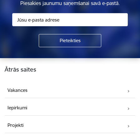
Piesakies jaunumu saņemšanai savā e-pastā.
Kājene
Ātrās saites
Vakances
Iepirkumi
Projekti