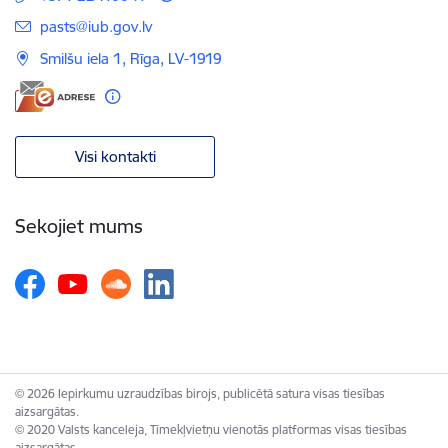
E-pasts:
pasts@iub.gov.lv
Smilšu iela 1, Rīga, LV-1919
Visi kontakti
Sekojiet mums
© 2026 Iepirkumu uzraudzības birojs, publicētā satura visas tiesības
aizsargātas.
© 2020 Valsts kanceleja, Tīmekļvietņu vienotās platformas visas tiesības
aizsargātas.