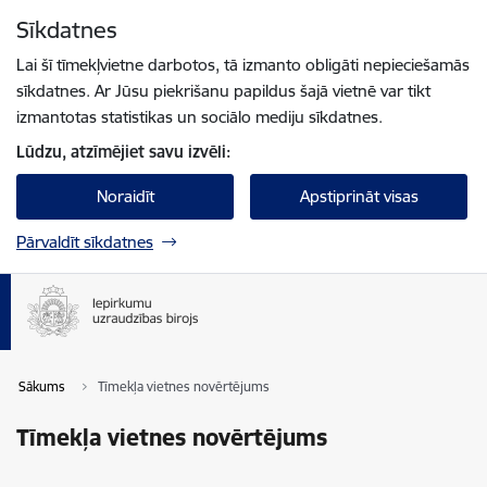
Pāriet uz lapas saturu
Sīkdatnes
Spied
lai meklētu
Enter
Lai šī tīmekļvietne darbotos, tā izmanto obligāti nepieciešamās
sīkdatnes. Ar Jūsu piekrišanu papildus šajā vietnē var tikt
izmantotas statistikas un sociālo mediju sīkdatnes.
Lūdzu, atzīmējiet savu izvēli:
Noraidīt
Apstiprināt visas
Pārvaldīt sīkdatnes
Sākums
Tīmekļa vietnes novērtējums
Tīmekļa vietnes novērtējums