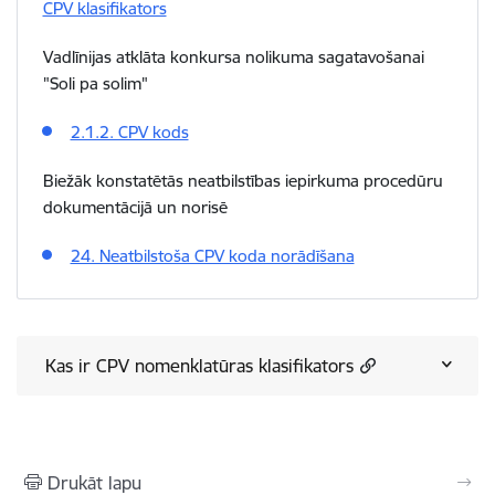
CPV klasifikators
Vadlīnijas atklāta konkursa nolikuma sagatavošanai
"Soli pa solim"
2.1.2. CPV kods
Biežāk konstatētās neatbilstības iepirkuma procedūru
dokumentācijā un norisē
24. Neatbilstoša CPV koda norādīšana
Kas ir CPV nomenklatūras klasifikators
Drukāt lapu