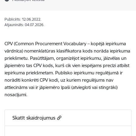
Publicēts: 12.06.2022.
Atjaunināts: 04.07.2026.
CPV (Common Procurement Vocabulary – kopējā iepirkuma
vārdnīca) nomenklatūras klasifikatora kods norāda iepirkuma
priekšmetu. Pasūtītājam, organizējot iepirkumu, jāizvēlas un
jāpiemēro tas CPV kods, kurš cik vien iespējams precīzi atbilst
iepirkuma priekšmetam. Publisko iepirkumu regulējumā ir
norādīti konkrēti CPV kodi, uz kuriem regulējums nav
attiecināms vai ir jāpiemēro īpaši (atviegloti vai stingrāki)
nosacījumi. ​​​​​​
Skatīt skaidrojumus