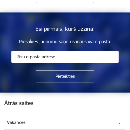
Esi pirmais, kurš uzzina!
Piesakies jaunumu saņemšanai savā e-pastā.
Kājene
Ātrās saites
Vakances