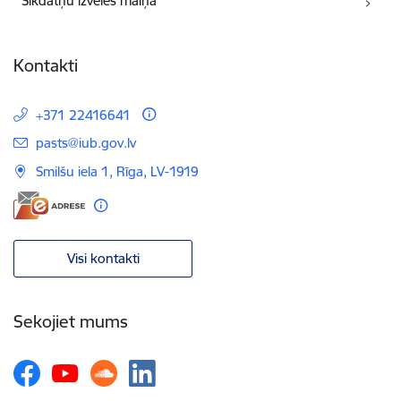
Sīkdatņu izvēles maiņa
Kontakti
+371 22416641
E-pasts:
pasts@iub.gov.lv
Smilšu iela 1, Rīga, LV-1919
Visi kontakti
Sekojiet mums