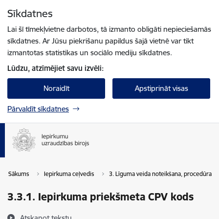
Pāriet uz lapas saturu
Sīkdatnes
Spied
lai meklētu
Enter
Lai šī tīmekļvietne darbotos, tā izmanto obligāti nepieciešamās
sīkdatnes. Ar Jūsu piekrišanu papildus šajā vietnē var tikt
izmantotas statistikas un sociālo mediju sīkdatnes.
Lūdzu, atzīmējiet savu izvēli:
Noraidīt
Apstiprināt visas
Pārvaldīt sīkdatnes
Sākums
Iepirkuma ceļvedis
3. Līguma veida noteikšana, procedūras i
3.3.1. Iepirkuma priekšmeta CPV kods
Atskaņot tekstu